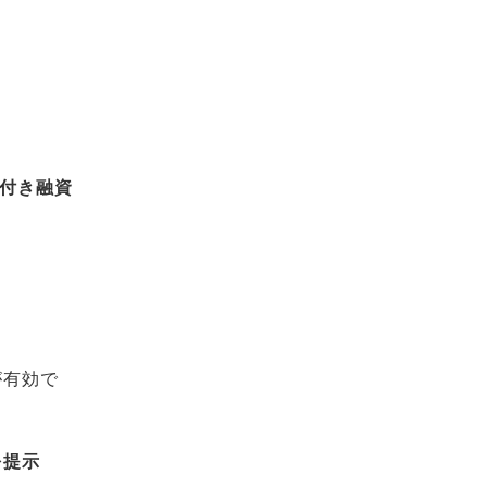
証付き融資
が有効で
を提示