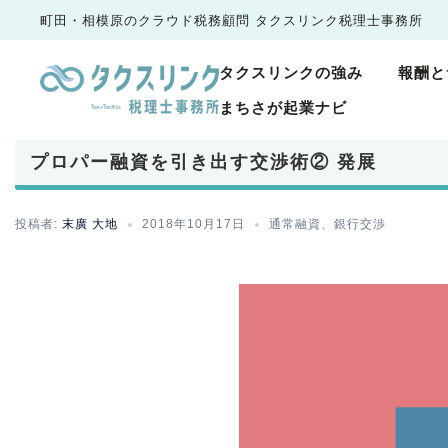
コ
町田・相模原のクラウド税務顧問
タクスリンク税理士事務所
ン
テ
タクスリンクの強み
報酬と
ン
まちさが起業ナビ
ツ
へ
プロパー融資を引き出す交渉術② 発展
ス
キ
ッ
投稿者:
末廣 大地
2018年10月17日
通常融資
、
銀行交渉
プ