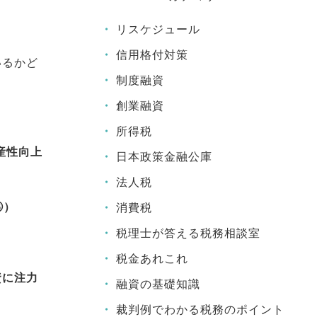
リスケジュール
信用格付対策
いるかど
制度融資
創業融資
所得税
産性向上
日本政策金融公庫
法人税
③）
消費税
税理士が答える税務相談室
税金あれこれ
資に注力
融資の基礎知識
裁判例でわかる税務のポイント