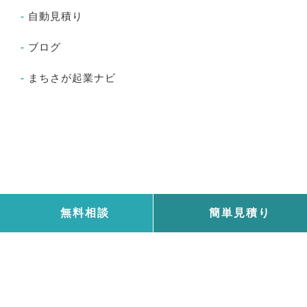
自動見積り
ブログ
まちさが起業ナビ
無料相談
簡単見積り
© 2026 町田・相模原
タクスリンク税理士事務所
東京都町田市鶴川1丁目20番地12