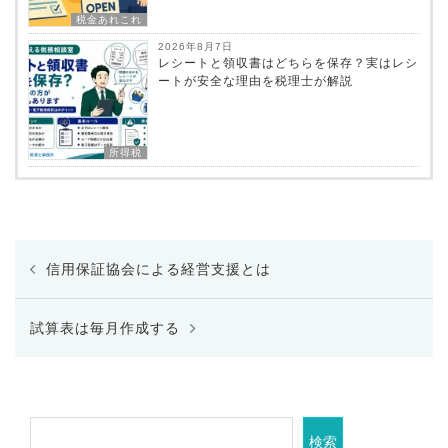
税金あれこれ
2026年8月7日
レシートと領収書はどちらを保存？実はレシ
ートが安全な理由を税理士が解説
所得税
投
信用保証協会による経営支援とは
稿
ナ
ビ
試算表は毎月作成する
ゲ
ー
シ
ョ
検索