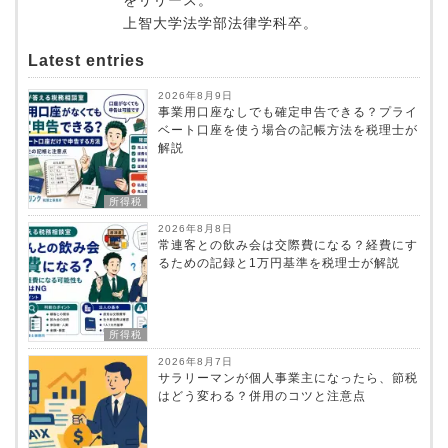
をリリース。
上智大学法学部法律学科卒。
Latest entries
2026年8月9日
事業用口座なしでも確定申告できる？プライ
ベート口座を使う場合の記帳方法を税理士が
解説
所得税
2026年8月8日
常連客との飲み会は交際費になる？経費にす
るための記録と1万円基準を税理士が解説
所得税
2026年8月7日
サラリーマンが個人事業主になったら、節税
はどう変わる？併用のコツと注意点