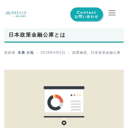
コ
ン
Contact
テ
ン
日本政策金融公庫とは
ツ
へ
ス
投稿者:
末廣 大地
2018年9月5日
創業融資
、
日本政策金融公庫
キ
ッ
プ