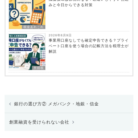
みと今日からできる対策
税金あれこれ
2026年8月9日
事業用口座なしでも確定申告できる？プライ
ベート口座を使う場合の記帳方法を税理士が
解説
所得税
投
銀行の選び方② メガバンク・地銀・信金
稿
ナ
ビ
創業融資を受けられない会社
ゲ
ー