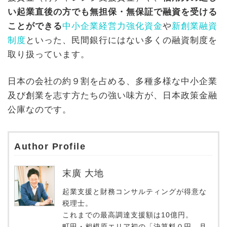
い起業直後の方
でも無担保・無保証で融資を受ける
ことができる
中小企業経営力強化資金
や
新創業融資
制度
といった、民間銀行にはない多くの融資制度を
取り扱っています。
日本の会社の約９割を占める、多種多様な中小企業
及び創業を志す方たちの強い味方が、日本政策金融
公庫なのです。
Author Profile
末廣 大地
起業支援と財務コンサルティングが得意な
税理士。
これまでの最高調達支援額は10億円。
町田・相模原エリア初の「決算料０円、月