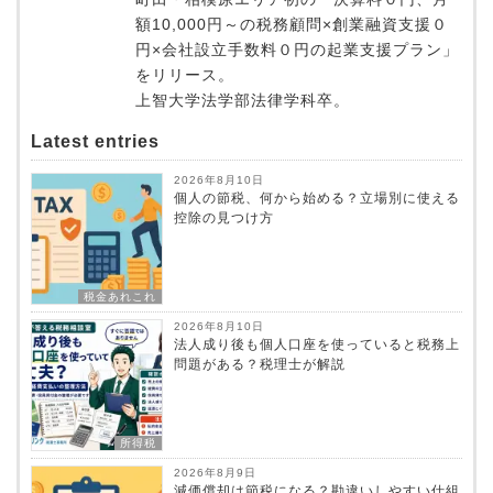
額10,000円～の税務顧問×創業融資支援０
円×会社設立手数料０円の起業支援プラン」
をリリース。
上智大学法学部法律学科卒。
Latest entries
2026年8月10日
個人の節税、何から始める？立場別に使える
控除の見つけ方
税金あれこれ
2026年8月10日
法人成り後も個人口座を使っていると税務上
問題がある？税理士が解説
所得税
2026年8月9日
減価償却は節税になる？勘違いしやすい仕組