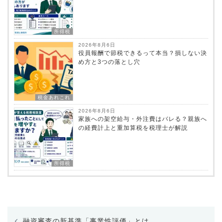
所得税
2026年8月6日
役員報酬で節税できるって本当？損しない決
め方と3つの落とし穴
税金あれこれ
2026年8月6日
家族への架空給与・外注費はバレる？親族へ
の経費計上と重加算税を税理士が解説
所得税
投
融資審査の新基準「事業性評価」とは