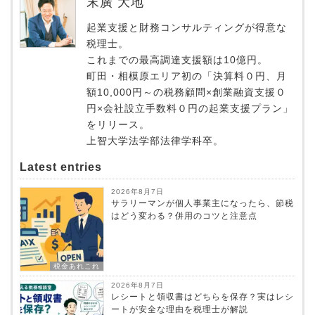
末廣 大地
起業支援と財務コンサルティングが得意な
税理士。
これまでの最高調達支援額は10億円。
町田・相模原エリア初の「決算料０円、月
額10,000円～の税務顧問×創業融資支援０
円×会社設立手数料０円の起業支援プラン」
をリリース。
上智大学法学部法律学科卒。
Latest entries
2026年8月7日
サラリーマンが個人事業主になったら、節税
はどう変わる？併用のコツと注意点
税金あれこれ
2026年8月7日
レシートと領収書はどちらを保存？実はレシ
ートが安全な理由を税理士が解説