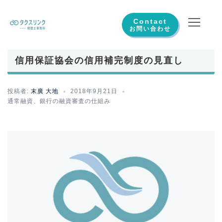
コ
ン
Contact
テ
ン
信用保証協会の信用補完制度の見直し
ツ
へ
ス
投稿者:
末廣 大地
2018年9月21日
通常融資
、
銀行の融資審査の仕組み
キ
ッ
プ