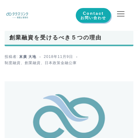
コ
ン
Contact
テ
ン
創業融資を受けるべき５つの理由
ツ
へ
ス
投稿者:
末廣 大地
2018年11月9日
制度融資
、
創業融資
、
日本政策金融公庫
キ
ッ
プ