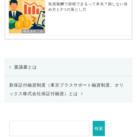
役員報酬で節税できるって本当？損しない決
め方と3つの落とし穴
税金あれこれ
投
稟議書とは
稿
ナ
ビ
新保証付融資制度（東京プラスサポート融資制度、オリ
ゲ
ックス株式会社保証付融資）とは
ー
シ
ョ
ン
検索