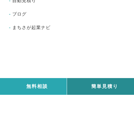
自動見積り
ブログ
まちさが起業ナビ
無料相談
簡単見積り
© 2026 町田・相模原
タクスリンク税理士事務所
東京都町田市鶴川1丁目20番地12